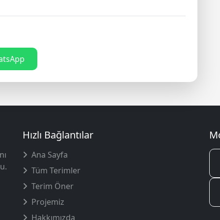
tsApp
Hızlı Bağlantılar
Mo
nı
Ana Sayfa
u.
Tüm Terimler
Terim Öner
Projemiz
Hakkımızda