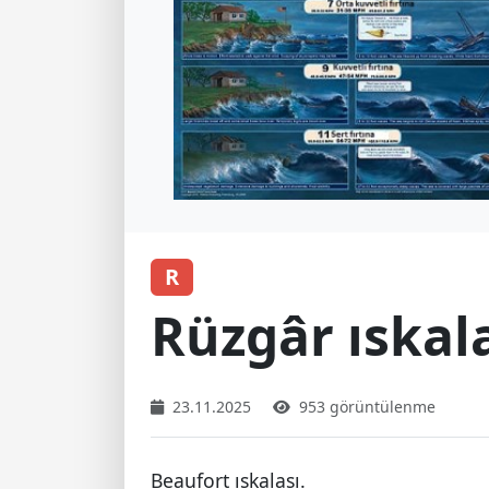
R
Rüzgâr ıskal
23.11.2025
953 görüntülenme
Beaufort ıskalası.