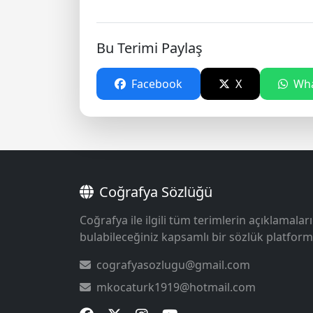
Bu Terimi Paylaş
Facebook
X
Wha
Coğrafya Sözlüğü
Coğrafya ile ilgili tüm terimlerin açıklamaları
bulabileceğiniz kapsamlı bir sözlük platform
cografyasozlugu@gmail.com
mkocaturk1919@hotmail.com