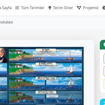
 Sayfa
Tüm Terimler
Terim Öner
Projemiz
ıskalası