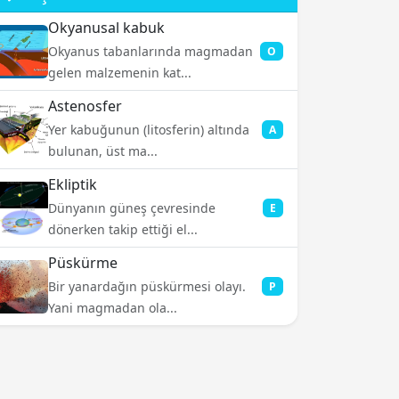
Okyanusal kabuk
Okyanus tabanlarında magmadan
O
gelen malzemenin kat...
Astenosfer
Yer kabuğunun (litosferin) altında
A
bulunan, üst ma...
Ekliptik
Dünyanın güneş çevresinde
E
dönerken takip ettiği el...
Püskürme
Bir yanardağın püskürmesi olayı.
P
Yani magmadan ola...