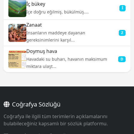
İç bükey
İ
İçe doğru eğilmiş, bükülmüş....
Zanaat
İnsanların maddeye dayanan
Z
gereksinimlerini karşıl...
Doymuş hava
Havadaki su buharı, havanın maksimum
D
miktara ulaşt...
Coğrafya Sözlüğü
Coğrafya ile ilgili tüm terimlerin açıklamalarını
bulabileceğiniz kapsamlı bir sözlük platformu.