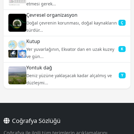
etmesi gerek...
Çevresel organizasyon
Doğal çevrenin korunması, doğal kaynakların
Ç
sürdür...
Kutup
Yer yuvarlağının, Ekvator dan en uzak kuzey
K
ve gün...
Yontuk dağ
Deniz yüzüne yaklaşacak kadar alçalmış ve
Y
düzleşmi...
Coğrafya Sözlüğü
Coğrafya ile ilgili tüm terimlerin açıklamalarını