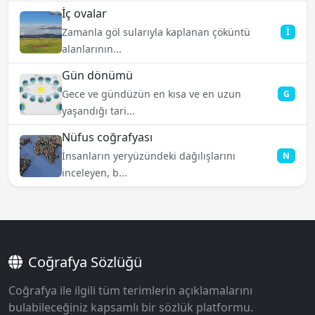
İç ovalar
Zamanla göl sularıyla kaplanan çöküntü
İ
alanlarının...
Gün dönümü
Gece ve gündüzün en kısa ve en uzun
G
yaşandığı tari...
Nüfus coğrafyası
İnsanların yeryüzündeki dağılışlarını
N
inceleyen, b...
Coğrafya Sözlüğü
Coğrafya ile ilgili tüm terimlerin açıklamalarını
bulabileceğiniz kapsamlı bir sözlük platformu.