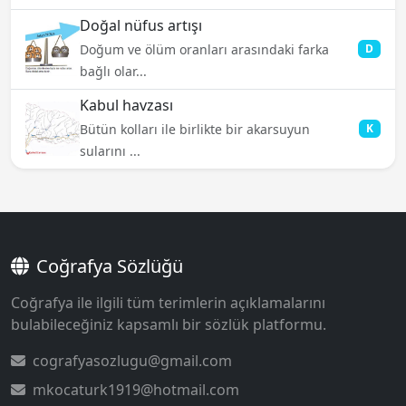
Doğal nüfus artışı
Doğum ve ölüm oranları arasındaki farka
D
bağlı olar...
Kabul havzası
Bütün kolları ile birlikte bir akarsuyun
K
sularını ...
Coğrafya Sözlüğü
Coğrafya ile ilgili tüm terimlerin açıklamalarını
bulabileceğiniz kapsamlı bir sözlük platformu.
cografyasozlugu@gmail.com
mkocaturk1919@hotmail.com