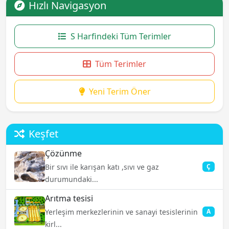
Hızlı Navigasyon
S Harfindeki Tüm Terimler
Tüm Terimler
Yeni Terim Öner
Keşfet
Çözünme
Bir sıvı ile karışan katı ,sıvı ve gaz
Ç
durumundaki...
Arıtma tesisi
Yerleşim merkezlerinin ve sanayi tesislerinin
A
kirl...