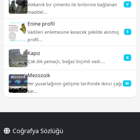
Volkanik bir çimento ile birbirine bağlanan
V
maddel...
Enine profil
Vadileri enlemesine kesecek şekilde alınmış
E
profil...
Kapız
K
Çok dik yamaçlı, boğaz biçimli vadi....
Mezozoik
Yer yuvarlağının gelişme tarihinde ikinci çağı
M
kar...
Coğrafya Sözlüğü