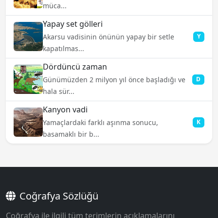
müca...
Yapay set gölleri
Akarsu vadisinin önünün yapay bir setle
Y
kapatılmas...
Dördüncü zaman
Günümüzden 2 milyon yıl önce başladığı ve
D
hala sür...
Kanyon vadi
Yamaçlardaki farklı aşınma sonucu,
K
basamaklı bir b...
Coğrafya Sözlüğü
Coğrafya ile ilgili tüm terimlerin açıklamalarını