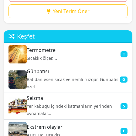
Yeni Terim Öner
Keşfet
Termometre
T
Sıcaklık ölçer....
Günbatısı
Batıdan esen sıcak ve nemli rüzgar. Günbatısı
G
özel...
Seizma
Yer kabuğu içindeki katmanların yerinden
S
oynamalar...
Ekstrem olaylar
E
Aşırı, uç, sıra dışı....