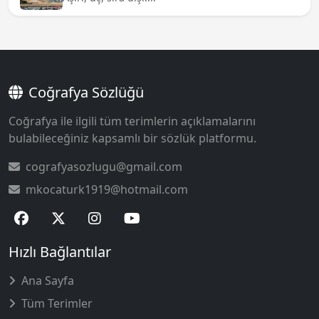
Coğrafya Sözlüğü
Coğrafya ile ilgili tüm terimlerin açıklamalarını
bulabileceğiniz kapsamlı bir sözlük platformu.
cografyasozlugu@gmail.com
mkocaturk1919@hotmail.com
Hızlı Bağlantılar
Ana Sayfa
Tüm Terimler