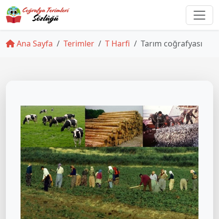
Ana Sayfa
Terimler
T Harfi
Tarım coğrafyası