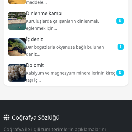
maddele...
Dinlenme kampı
Kuruluşlarda çalışanların dinlenmek,
D
eğlenmek için...
İç deniz
Dar boğazlarla okyanusa bağlı bulunan
İ
deniz....
Dolomit
Kalsiyum ve magnezyum minerallerinin kireç
D
taşı iç...
Coğrafya Sözlüğü
Coğrafya ile ilgili tüm terimlerin açıklamalarını