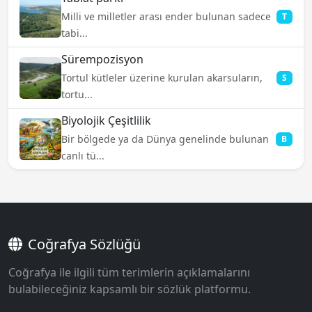
Milli ve milletler arası ender bulunan sadece
T
tabi...
Sürempozisyon
Tortul kütleler üzerine kurulan akarsuların,
S
tortu...
Biyolojik Çeşitlilik
Bir bölgede ya da Dünya genelinde bulunan
B
canlı tü...
Coğrafya Sözlüğü
Coğrafya ile ilgili tüm terimlerin açıklamalarını
bulabileceğiniz kapsamlı bir sözlük platformu.