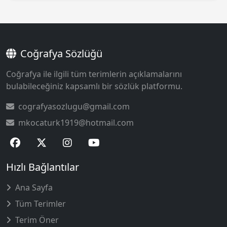
Coğrafya Sözlüğü
Coğrafya ile ilgili tüm terimlerin açıklamalarını
bulabileceğiniz kapsamlı bir sözlük platformu.
cografyasozlugu@gmail.com
mkocaturk1919@hotmail.com
Hızlı Bağlantılar
Ana Sayfa
Tüm Terimler
Terim Öner