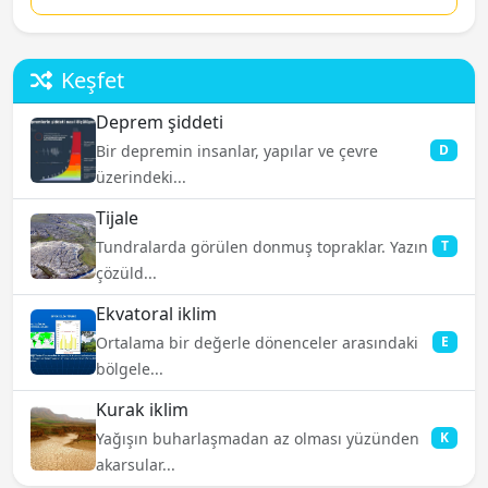
Keşfet
Deprem şiddeti
Bir depremin insanlar, yapılar ve çevre
D
üzerindeki...
Tijale
Tundralarda görülen donmuş topraklar. Yazın
T
çözüld...
Ekvatoral iklim
Ortalama bir değerle dönenceler arasındaki
E
bölgele...
Kurak iklim
Yağışın buharlaşmadan az olması yüzünden
K
akarsular...