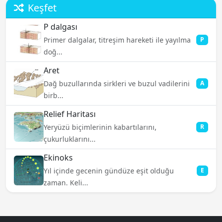
Keşfet
P dalgası
Primer dalgalar, titreşim hareketi ile yayılma
P
doğ...
Aret
Dağ buzullarında sirkleri ve buzul vadilerini
A
birb...
Relief Haritası
Yeryüzü biçimlerinin kabartılarını,
R
çukurluklarını...
Ekinoks
Yıl içinde gecenin gündüze eşit olduğu
E
zaman. Keli...