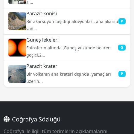
sı...
Parazit konisi
Bir akarsuyun taşıdığı alüvyonları, ana akarsu
P
vad...
Güneş lekeleri
Fotosferin altında ,Güneş yüzünde beliren
G
geçici,2...
Parazit krater
Bir volkanın ana krateri dışında ,yamaçları
P
üzerin...
Coğrafya Sözlüğü
Coğrafya ile ilgili tüm terimlerin açıklamalarını