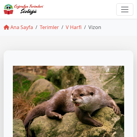
Ana Sayfa
Terimler
V Harfi
Vizon