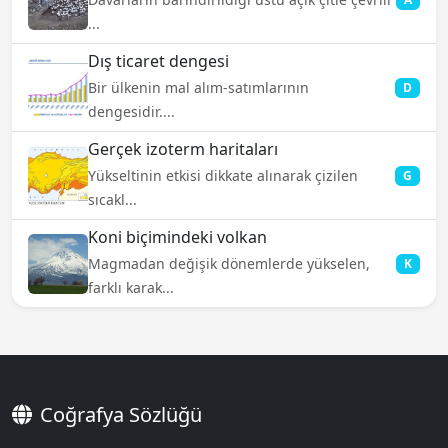
...
Dış ticaret dengesi
Bir ülkenin mal alım-satımlarının
D
dengesidir....
Gerçek izoterm haritaları
Yükseltinin etkisi dikkate alınarak çizilen
G
sıcakl...
Koni biçimindeki volkan
Magmadan değişik dönemlerde yükselen,
K
farklı karak...
Coğrafya Sözlüğü