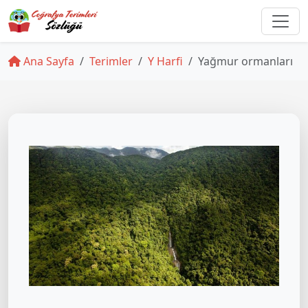
Ana Sayfa
Terimler
Y Harfi
Yağmur ormanları