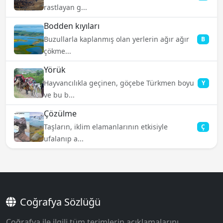
rastlayan g...
Bodden kıyıları
Buzullarla kaplanmış olan yerlerin ağır ağır
B
çökme...
Yörük
Hayvancılıkla geçinen, göçebe Türkmen boyu
Y
ve bu b...
Çözülme
Taşların, iklim elamanlarının etkisiyle
Ç
ufalanıp a...
Coğrafya Sözlüğü
Coğrafya ile ilgili tüm terimlerin açıklamalarını