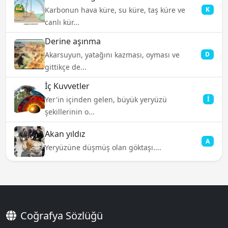
Karbonun hava küre, su küre, taş küre ve
K
canlı kür...
Derine aşınma
Akarsuyun, yatağını kazması, oyması ve
D
gittikçe de...
İç Kuvvetler
Yer'in içinden gelen, büyük yeryüzü
İ
şekillerinin o...
Akan yıldız
A
Yeryüzüne düşmüş olan göktaşı....
Coğrafya Sözlüğü