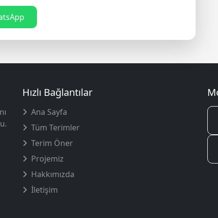
tsApp
Hızlı Bağlantılar
Mo
nı
Ana Sayfa
u.
Tüm Terimler
Terim Öner
Projemiz
Hakkımızda
İletişim