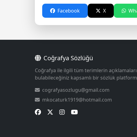
Facebook
X
Wha
Coğrafya Sözlüğü
Coğrafya ile ilgili tüm terimlerin açıklamaları
bulabileceğiniz kapsamlı bir sözlük platform
cografyasozlugu@gmail.com
mkocaturk1919@hotmail.com