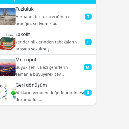
Tuzluluk
Herhangi bir tuz içeriğinin (
T
örneğin; sodyum klor...
Lakolit
Yer derinliklerinden tabakaların
L
arasına sokulmuş ...
Metropol
Büyük şehir. Bazı şehirlerin
M
zamanla büyüyerek çev...
Geri dönüşüm
Atıkların yeniden değerlendirilmesi
G
durumudur....