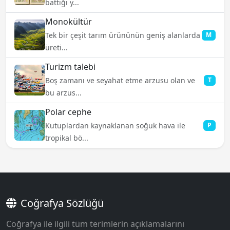
battığı y...
Monokültür
Tek bir çeşit tarım ürününün geniş alanlarda
M
üreti...
Turizm talebi
Boş zamanı ve seyahat etme arzusu olan ve
T
bu arzus...
Polar cephe
Kutuplardan kaynaklanan soğuk hava ile
P
tropikal bö...
Coğrafya Sözlüğü
Coğrafya ile ilgili tüm terimlerin açıklamalarını