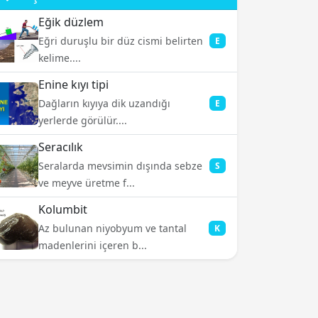
Eğik düzlem
Eğri duruşlu bir düz cismi belirten
E
kelime....
Enine kıyı tipi
Dağların kıyıya dik uzandığı
E
yerlerde görülür....
Seracılık
Seralarda mevsimin dışında sebze
S
ve meyve üretme f...
Kolumbit
Az bulunan niyobyum ve tantal
K
madenlerini içeren b...