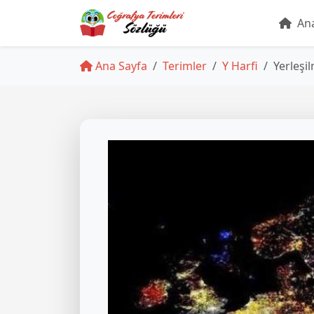
Ana
Ana Sayfa
Terimler
Y Harfi
Yerleşi