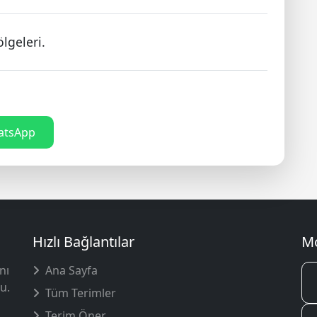
lgeleri.
tsApp
Hızlı Bağlantılar
Mo
nı
Ana Sayfa
u.
Tüm Terimler
Terim Öner