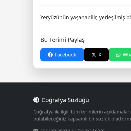
Yeryüzünün yaşanabilir, yerleşilmiş bö
Bu Terimi Paylaş
Facebook
X
Wha
Coğrafya Sözlüğü
Coğrafya ile ilgili tüm terimlerin açıklamaları
bulabileceğiniz kapsamlı bir sözlük platform
cografyasozlugu@gmail.com