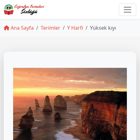
Ana Sayfa
Terimler
Y Harfi
Yüksek kıyı