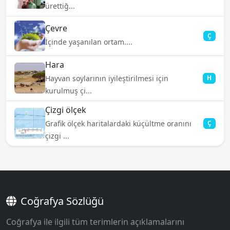
ürettiğ...
Çevre
Ç
İçinde yaşanılan ortam....
Hara
Hayvan soylarının iyileştirilmesi için
H
kurulmuş çi...
Çizgi ölçek
Grafik ölçek haritalardaki küçültme oranını
Ç
çizgi ...
Coğrafya Sözlüğü
Coğrafya ile ilgili tüm terimlerin açıklamalarını