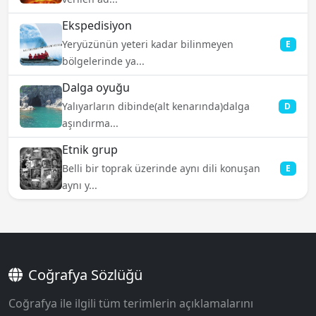
Ekspedisiyon
Yeryüzünün yeteri kadar bilinmeyen
E
bölgelerinde ya...
Dalga oyuğu
Yalıyarların dibinde(alt kenarında)dalga
D
aşındırma...
Etnik grup
Belli bir toprak üzerinde aynı dili konuşan
E
aynı y...
Coğrafya Sözlüğü
Coğrafya ile ilgili tüm terimlerin açıklamalarını