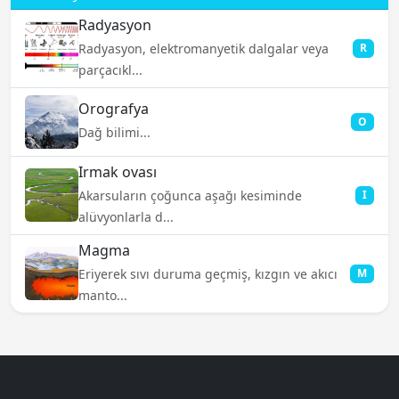
Radyasyon
Radyasyon, elektromanyetik dalgalar veya
R
parçacıkl...
Orografya
O
Dağ bilimi...
Irmak ovası
Akarsuların çoğunca aşağı kesiminde
I
alüvyonlarla d...
Magma
Eriyerek sıvı duruma geçmiş, kızgın ve akıcı
M
manto...