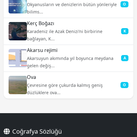
Okyanusların ve denizlerin bütün yönleriyle
O
bilims...
Kerç Boğazı
Karadeniz ile Azak Denizi’ni birbirine
K
bağlayan, K...
Akarsu rejimi
Akarsuyun akımında yıl boyunca meydana
A
gelen değiş...
Ova
Çevresine göre çukurda kalmış geniş
O
düzlüklere ova...
Coğrafya Sözlüğü