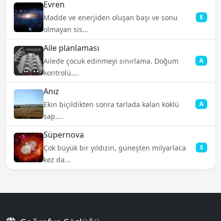
Evren
Madde ve enerjiden oluşan başı ve sonu
E
olmayan sis...
Aile planlaması
Ailede çocuk edinmeyi sınırlama. Doğum
A
kontrolü....
Anız
Ekin biçildikten sonra tarlada kalan köklü
A
sap....
Süpernova
Çok büyük bir yıldızın, güneşten milyarlaca
S
kez da...