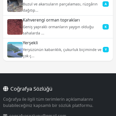
Buzul ve akarsuların parçalaması, rüzgârın
A
dağıtıp...
Kahverengi orman toprakları
Geniş yapraklı ormanların yaygın olduğu
K
sahalarda ...
Yerşekli
Yeryüzünün kabarıklık, çukurluk biçiminde ve
Y
çok ç...
Coğrafya Sözlüğü
Coğrafya ile ilgili tüm terimlerin açıklamalarını
bulabileceğiniz kapsamlı bir sözlük platformu.
cografyasozlugu@gmail.com