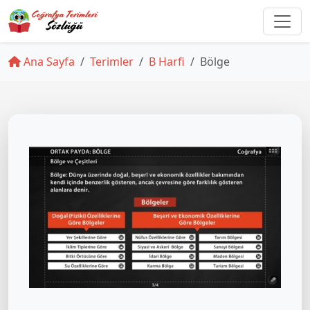
Ana Sayfa
Terimler
B Harfi
Bölge