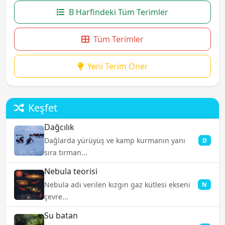
B Harfindeki Tüm Terimler
Tüm Terimler
Yeni Terim Öner
Keşfet
Dağcılık
Dağlarda yürüyüş ve kamp kurmanın yanı
D
sıra tırman...
Nebula teorisi
Nebula adı verilen kızgın gaz kütlesi ekseni
N
çevre...
Su batan