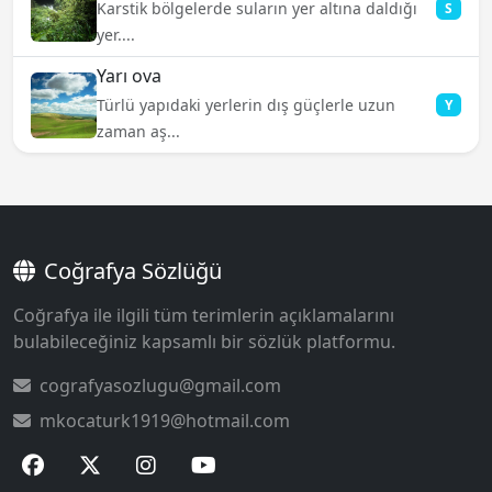
Karstik bölgelerde suların yer altına daldığı
S
yer....
Yarı ova
Türlü yapıdaki yerlerin dış güçlerle uzun
Y
zaman aş...
Coğrafya Sözlüğü
Coğrafya ile ilgili tüm terimlerin açıklamalarını
bulabileceğiniz kapsamlı bir sözlük platformu.
cografyasozlugu@gmail.com
mkocaturk1919@hotmail.com