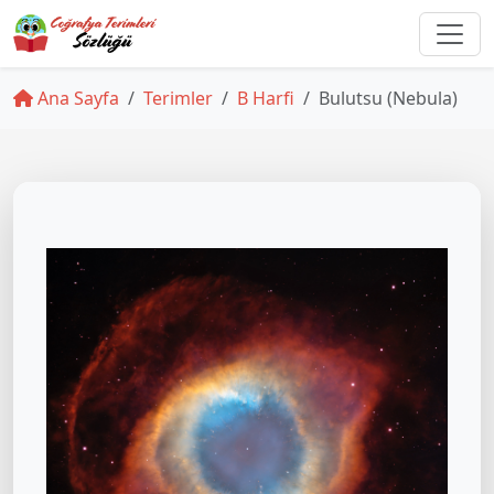
Ana Sayfa
Terimler
B Harfi
Bulutsu (Nebula)