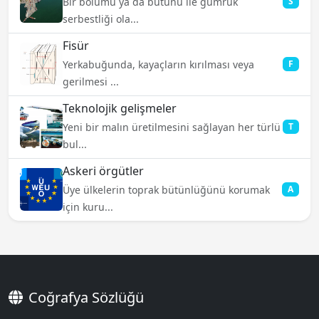
Bir bölümü ya da bütünü ile gümrük
S
serbestliği ola...
Fisür
Yerkabuğunda, kayaçların kırılması veya
F
gerilmesi ...
Teknolojik gelişmeler
Yeni bir malın üretilmesini sağlayan her türlü
T
bul...
Askeri örgütler
Üye ülkelerin toprak bütünlüğünü korumak
A
için kuru...
Coğrafya Sözlüğü