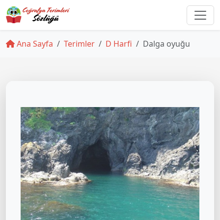
Ana Sayfa
Terimler
D Harfi
Dalga oyuğu