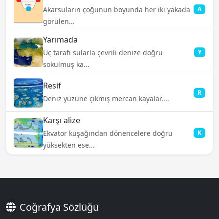
Akarsuların çoğunun boyunda her iki yakada
A
görülen...
Yarımada
Üç tarafı sularla çevrili denize doğru
Y
sokulmuş ka...
Resif
R
Deniz yüzüne çıkmış mercan kayalar....
Karşı alize
Ekvator kuşağından dönencelere doğru
K
yüksekten ese...
Coğrafya Sözlüğü