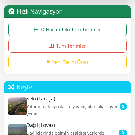
Hızlı Navigasyon
D Harfindeki Tüm Terimler
Tüm Terimler
Yeni Terim Öner
Keşfet
Seki (Taraça)
Yatağına alüvyonlarını yaymış olan akarsuyun
S
yenid...
Dağ içi ovası
Dağ içlerinde eğimin azaldığı yerlerde,
D