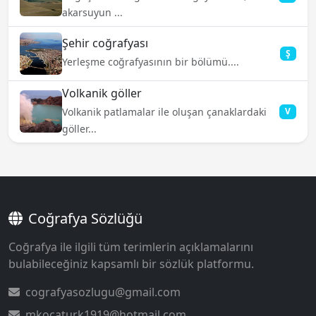
akarsuyun ...
Şehir coğrafyası
Ş
Yerleşme coğrafyasının bir bölümü....
Volkanik göller
Volkanik patlamalar ile oluşan çanaklardaki
V
göller...
Coğrafya Sözlüğü
Coğrafya ile ilgili tüm terimlerin açıklamalarını
bulabileceğiniz kapsamlı bir sözlük platformu.
cografyasozlugu@gmail.com
mkocaturk1919@hotmail.com