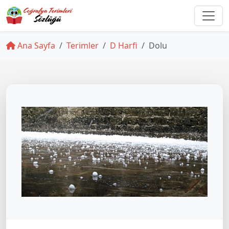
Ana Sayfa
Terimler
D Harfi
Dolu