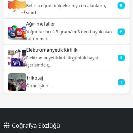
Belirli coğrafi bölgelerin ya da alanların,
K
sınırl...
Ağır metaller
Yoğunlukları 4,5 gram/cm3 den büyük olan
A
bütün met...
Elektromanyetik kirlilik
Elektromanyetik kirlilik günlük hayat
E
içerisinde ç...
Trikotaj
T
Örme işleri....
Coğrafya Sözlüğü