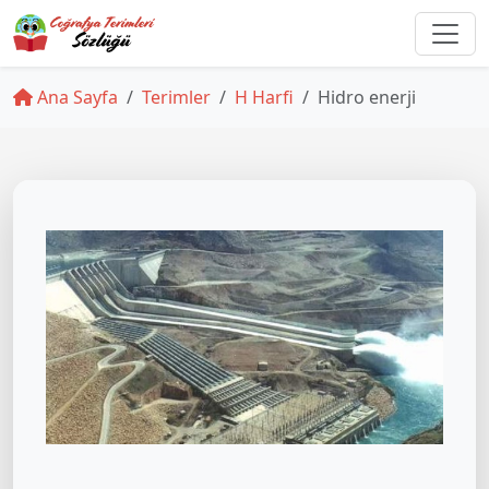
Ana Sayfa
Terimler
H Harfi
Hidro enerji