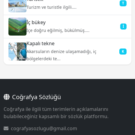
T
Turizm ve turistle ilgili....
İç bükey
İ
İçe doğru eğilmiş, bükülmüş....
Kapalı tekne
Akarsuların denize ulaşamadığı, iç
K
bölgelerdeki te...
Coğrafya Sözlüğü
Coğrafya ile ilgili tüm terimlerin açıklamalarını
bulabileceğiniz kapsamlı bir sözlük platformu.
cografyasozlugu@gmail.com