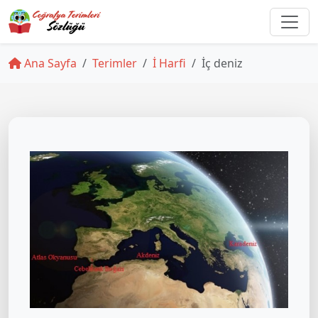
Ana Sayfa
Terimler
İ Harfi
İç deniz