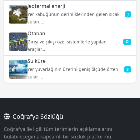
Jeotermal enerji
Yer kabuğunun derinliklerinden gelen sıcak
J
suları ...
Otaban
Girişi ve çıkışı özel sistemlerle yapılan
O
araçlar...
Su küre
Yer yuvarlağının üzerini geniş ölçüde örten
S
sular ...
Coğrafya Sözlüğü
Coğrafya ile ilgili tüm terimlerin açıklamalarını
bulabileceğiniz kapsamlı bir sözlük platformu.