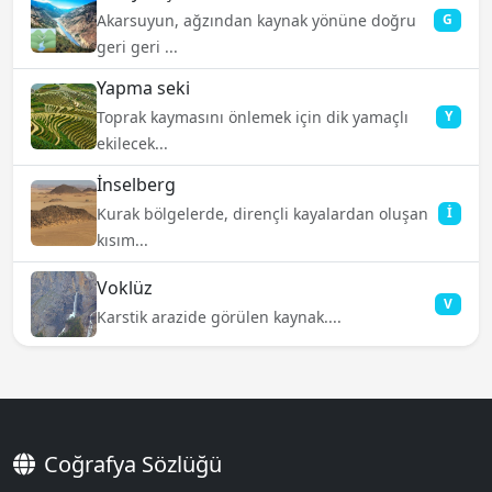
Akarsuyun, ağzından kaynak yönüne doğru
G
geri geri ...
Yapma seki
Toprak kaymasını önlemek için dik yamaçlı
Y
ekilecek...
İnselberg
Kurak bölgelerde, dirençli kayalardan oluşan
İ
kısım...
Voklüz
V
Karstik arazide görülen kaynak....
Coğrafya Sözlüğü