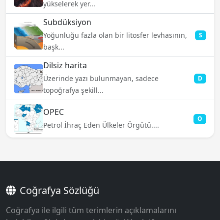
yükselerek yer...
Subdüksiyon
Yoğunluğu fazla olan bir litosfer levhasının,
S
başk...
Dilsiz harita
Üzerinde yazı bulunmayan, sadece
D
topoğrafya şekill...
OPEC
O
Petrol İhraç Eden Ülkeler Örgütü....
Coğrafya Sözlüğü
Coğrafya ile ilgili tüm terimlerin açıklamalarını