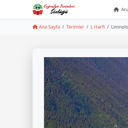
Ana
Ana Sayfa
Terimler
L Harfi
Limnolo