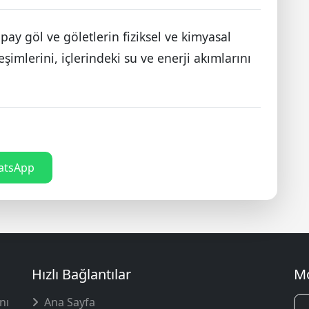
apay göl ve göletlerin fiziksel ve kimyasal
ileşimlerini, içlerindeki su ve enerji akımlarını
tsApp
Hızlı Bağlantılar
Mo
nı
Ana Sayfa