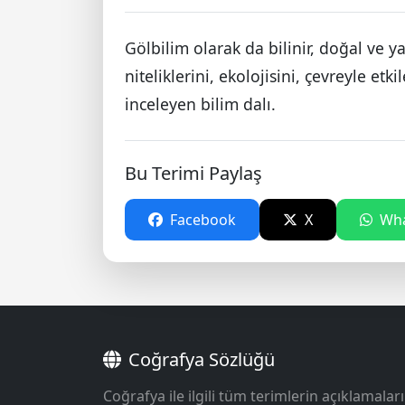
Gölbilim olarak da bilinir, doğal ve y
niteliklerini, ekolojisini, çevreyle etk
inceleyen bilim dalı.
Bu Terimi Paylaş
Facebook
X
Wha
Coğrafya Sözlüğü
Coğrafya ile ilgili tüm terimlerin açıklamaları