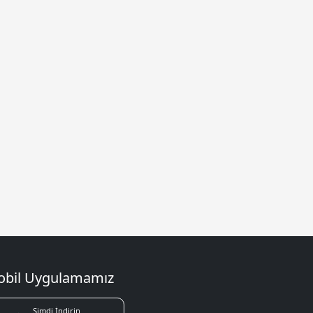
bil Uygulamamız
Şimdi İndirin