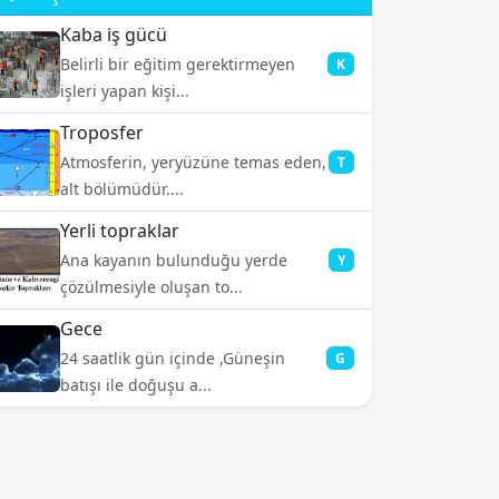
Kaba iş gücü
Belirli bir eğitim gerektirmeyen
K
işleri yapan kişi...
Troposfer
Atmosferin, yeryüzüne temas eden,
T
alt bölümüdür....
Yerli topraklar
Ana kayanın bulunduğu yerde
Y
çözülmesiyle oluşan to...
Gece
24 saatlik gün içinde ,Güneşin
G
batışı ile doğuşu a...