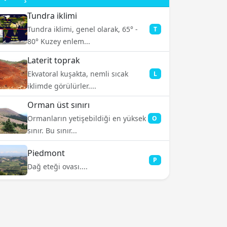
Tundra iklimi
Tundra iklimi, genel olarak, 65° -
T
80° Kuzey enlem...
Laterit toprak
Ekvatoral kuşakta, nemli sıcak
L
iklimde görülürler....
Orman üst sınırı
Ormanların yetişebildiği en yüksek
O
sınır. Bu sınır...
Piedmont
P
Dağ eteği ovası....