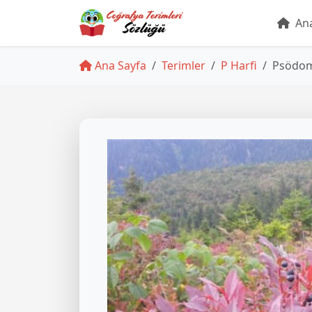
Ana
Ana Sayfa
Terimler
P Harfi
Psödom