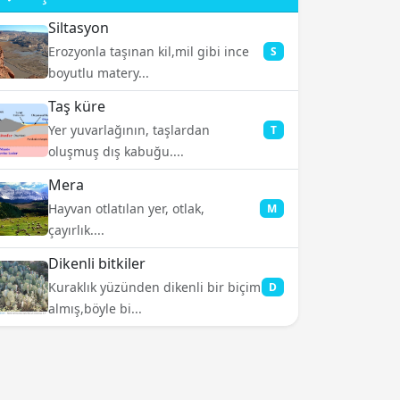
Siltasyon
Erozyonla taşınan kil,mil gibi ince
S
boyutlu matery...
Taş küre
Yer yuvarlağının, taşlardan
T
oluşmuş dış kabuğu....
Mera
Hayvan otlatılan yer, otlak,
M
çayırlık....
Dikenli bitkiler
Kuraklık yüzünden dikenli bir biçim
D
almış,böyle bi...