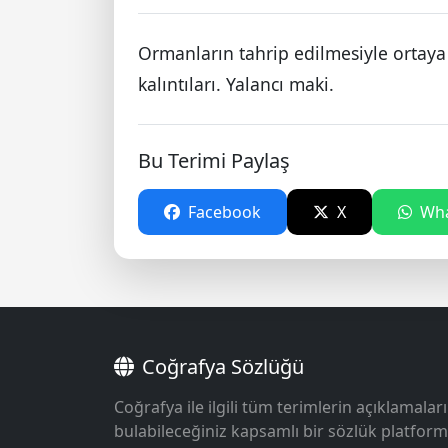
Ormanların tahrip edilmesiyle ortaya 
kalıntıları. Yalancı maki.
Bu Terimi Paylaş
Facebook
X
Wha
Coğrafya Sözlüğü
Coğrafya ile ilgili tüm terimlerin açıklamaları
bulabileceğiniz kapsamlı bir sözlük platform