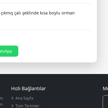
çıkmış çalı şeklinde kısa boylu orman
tsApp
Hızlı Bağlantılar
Mo
nı
Ana Sayfa
u.
Tüm Terimler