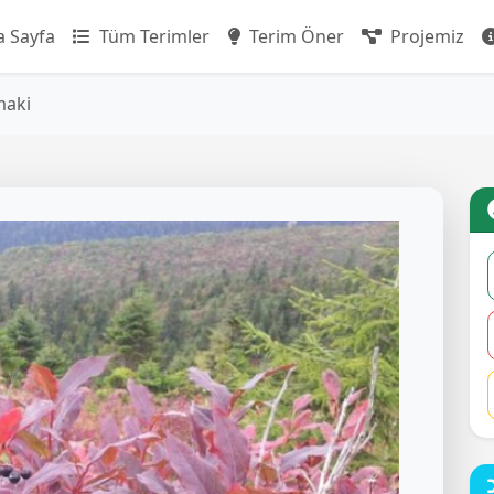
 Sayfa
Tüm Terimler
Terim Öner
Projemiz
aki