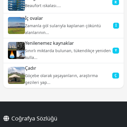
R
Beaufort ıskalası....
İç ovalar
Zamanla göl sularıyla kaplanan çöküntü
İ
alanlarının...
Yenilenemez kaynaklar
Sınırlı miktarda bulunan, tükendikçe yeniden
Y
kulla...
Çadır
Göçebe olarak yaşayanların, araştırma
Ç
gezileri yap...
Coğrafya Sözlüğü