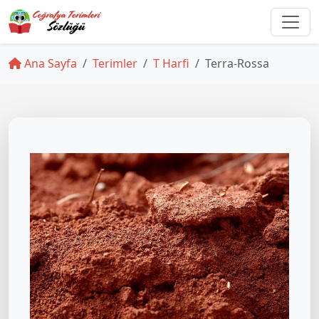
Ana Sayfa
Terimler
T Harfi
Terra-Rossa