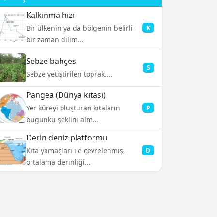
Kalkınma hızı
Bir ülkenin ya da bölgenin belirli
K
bir zaman dilim...
Sebze bahçesi
S
Sebze yetiştirilen toprak....
Pangea (Dünya kıtası)
Yer küreyi oluşturan kıtaların
P
bugünkü şeklini alm...
Derin deniz platformu
Kıta yamaçları ile çevrelenmiş,
D
ortalama derinliği...