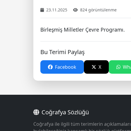
23.11.2025
824 görüntülenme
Birleşmiş Milletler Çevre Programı.
Bu Terimi Paylaş
Facebook
X
Wha
Coğrafya Sözlüğü
Coğrafya ile ilgili tüm terimlerin açıklamaları