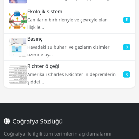
Ekolojik sistem
Canlıların birbirleriyle ve çevreyle olan
E
ilişkile...
Basınç
Havadaki su buharı ve gazların cisimler
B
üzerine uy...
Richter ölçeği
Amerikalı Charles F.Richter in depremlerin
R
şiddet...
Coğrafya Sözlüğü
Coğrafya ile ilgili tüm terimlerin açıklamalarını