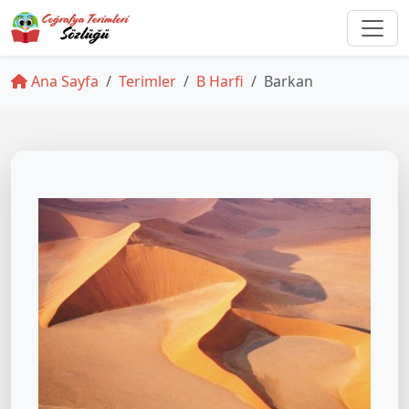
Ana Sayfa
Terimler
B Harfi
Barkan