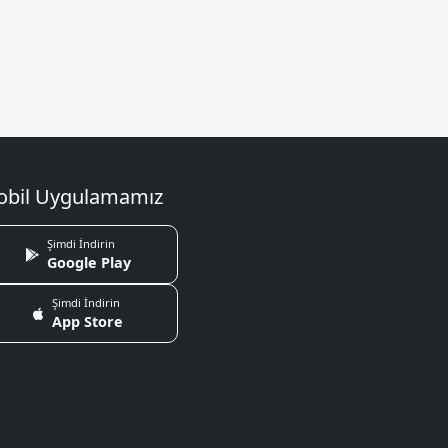
bil Uygulamamız
Şimdi İndirin
Google Play
Şimdi İndirin
App Store