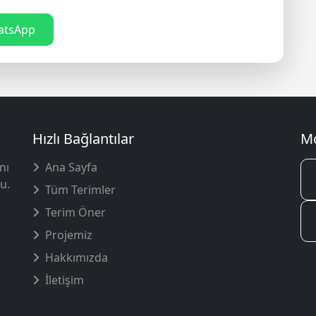
tsApp
Hızlı Bağlantılar
Mo
nı
Ana Sayfa
u.
Tüm Terimler
Terim Öner
Projemiz
Hakkımızda
İletişim