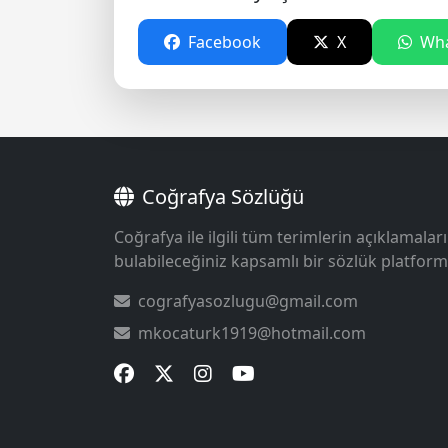
Facebook
X
Wha
Coğrafya Sözlüğü
Coğrafya ile ilgili tüm terimlerin açıklamaları
bulabileceğiniz kapsamlı bir sözlük platform
cografyasozlugu@gmail.com
mkocaturk1919@hotmail.com