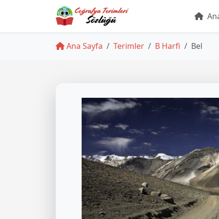
Ana
Ana Sayfa
Terimler
B Harfi
Bel