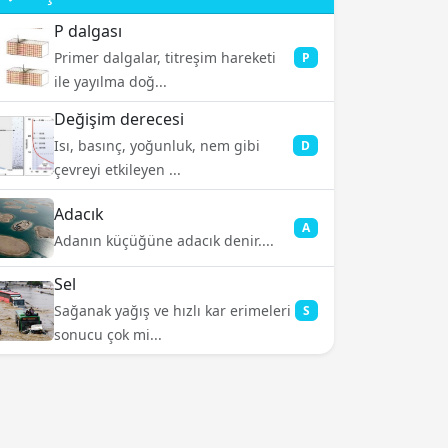
P dalgası
Primer dalgalar, titreşim hareketi
P
ile yayılma doğ...
Değişim derecesi
Isı, basınç, yoğunluk, nem gibi
D
çevreyi etkileyen ...
Adacık
A
Adanın küçüğüne adacık denir....
Sel
Sağanak yağış ve hızlı kar erimeleri
S
sonucu çok mi...