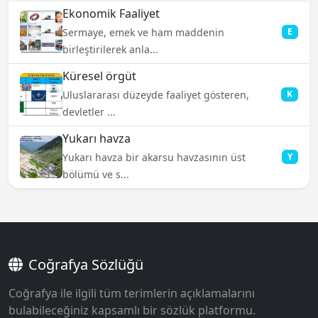
Ekonomik Faaliyet
Sermaye, emek ve ham maddenin
E
birleştirilerek anla...
Küresel örgüt
Uluslararası düzeyde faaliyet gösteren,
K
devletler ...
Yukarı havza
Yukarı havza bir akarsu havzasının üst
Y
bölümü ve s...
Coğrafya Sözlüğü
Coğrafya ile ilgili tüm terimlerin açıklamalarını
bulabileceğiniz kapsamlı bir sözlük platformu.