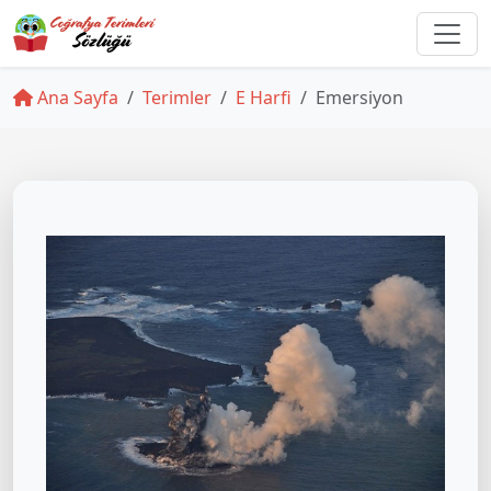
Ana Sayfa
Terimler
E Harfi
Emersiyon