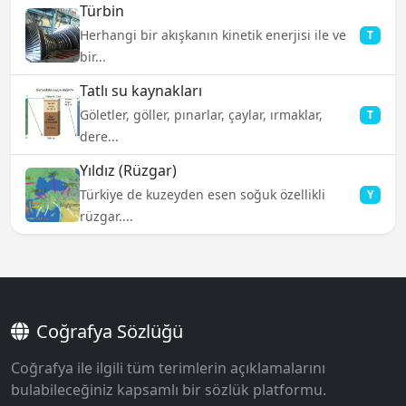
Türbin
Herhangi bir akışkanın kinetik enerjisi ile ve
T
bir...
Tatlı su kaynakları
Göletler, göller, pınarlar, çaylar, ırmaklar,
T
dere...
Yıldız (Rüzgar)
Türkiye de kuzeyden esen soğuk özellikli
Y
rüzgar....
Coğrafya Sözlüğü
Coğrafya ile ilgili tüm terimlerin açıklamalarını
bulabileceğiniz kapsamlı bir sözlük platformu.