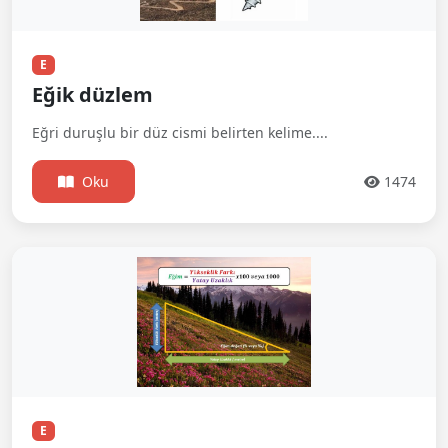
E
Eğik düzlem
Eğri duruşlu bir düz cismi belirten kelime....
Oku
1474
E