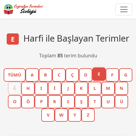
Harfi ile Başlayan Terimler
E
Toplam
85
terim bulundu
E
TÜMÜ
A
B
C
Ç
D
F
G
Ğ
H
I
İ
J
K
L
M
N
O
Ö
P
R
S
Ş
T
U
Ü
V
W
Y
Z