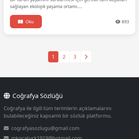
sağlayan ekolojik yaşama ortamı....
Oku
893
1
2
3
Coğrafya Sözlüğü
Coğrafya ile ilgili tüm terimlerin açıklamalarını
bulabileceğiniz kapsamlı bir sözlük platformu.
cografyasozlugu@gmail.com
mkocaturk1919@hotmail.com