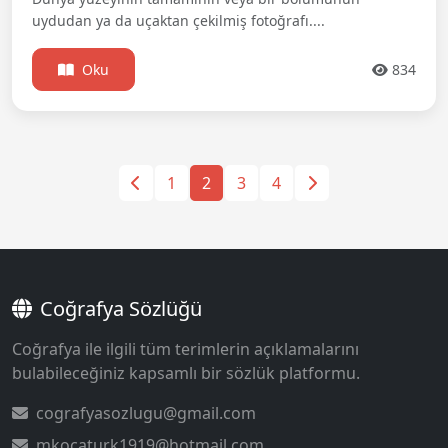
uydudan ya da uçaktan çekilmiş fotoğrafı....
Oku
834
1
2
3
4
Coğrafya Sözlüğü
Coğrafya ile ilgili tüm terimlerin açıklamalarını
bulabileceğiniz kapsamlı bir sözlük platformu.
cografyasozlugu@gmail.com
mkocaturk1919@hotmail.com