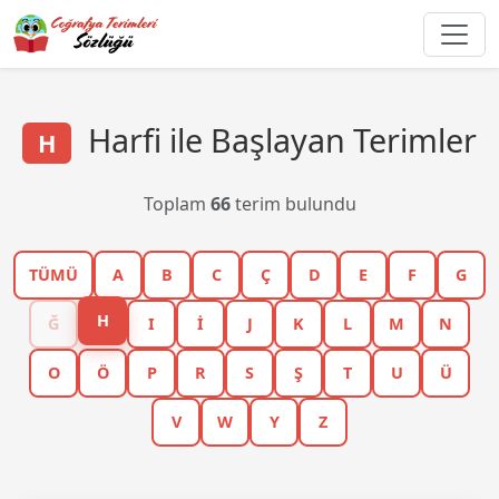
Harfi ile Başlayan Terimler
H
Toplam
66
terim bulundu
TÜMÜ
A
B
C
Ç
D
E
F
G
H
Ğ
I
İ
J
K
L
M
N
O
Ö
P
R
S
Ş
T
U
Ü
V
W
Y
Z