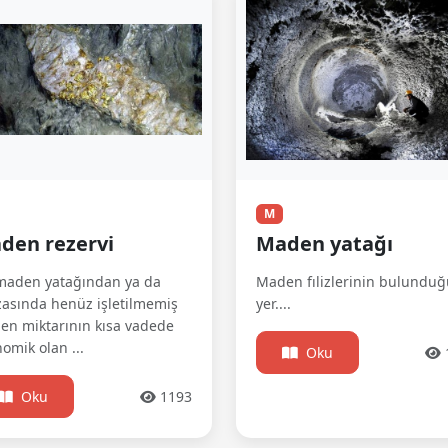
M
den rezervi
Maden yatağı
 maden yatağından ya da
Maden fılizlerinin bulunduğ
asında henüz işletilmemiş
yer....
n miktarının kısa vadede
omik olan ...
Oku
Oku
1193