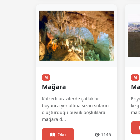
M
M
Mağara
M
Kalkerli arazilerde çatlaklar
Eriy
boyunca yer altına sızan suların
kızg
oluşturduğu büyük boşluklara
malz
mağara d...
Oku
1146