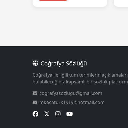
Coğrafya Sözlüğü
Coğrafya ile ilgili tüm terimlerin açıklamaları
bulabileceğiniz kapsamlı bir sözlük platform
cografyasozlugu@gmail.com
mkocaturk1919@hotmail.com