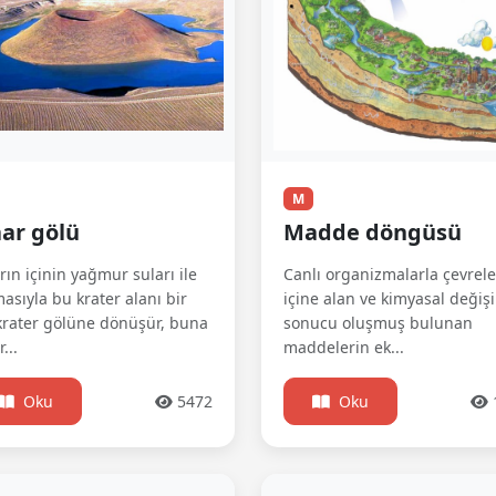
M
ar gölü
Madde döngüsü
ın içinin yağmur suları ile
Canlı organizmalarla çevrele
asıyla bu krater alanı bir
içine alan ve kimyasal değiş
krater gölüne dönüşür, buna
sonucu oluşmuş bulunan
...
maddelerin ek...
Oku
5472
Oku