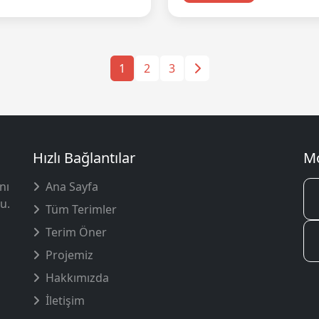
1
2
3
Hızlı Bağlantılar
Mo
nı
Ana Sayfa
u.
Tüm Terimler
Terim Öner
Projemiz
Hakkımızda
İletişim