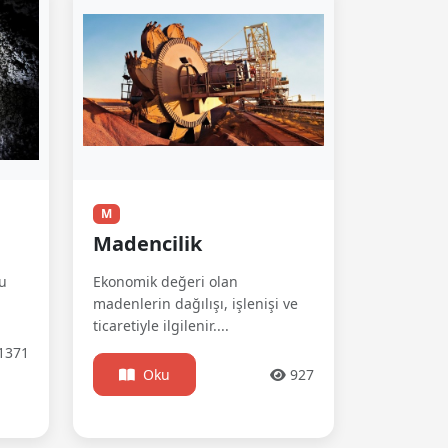
M
Madencilik
u
Ekonomik değeri olan
madenlerin dağılışı, işlenişi ve
ticaretiyle ilgilenir....
1371
Oku
927