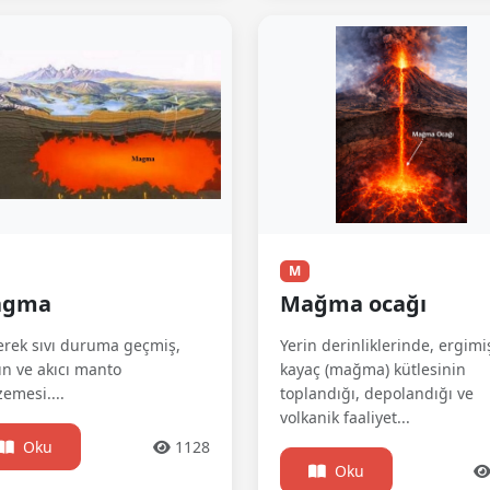
M
agma
Mağma ocağı
erek sıvı duruma geçmiş,
Yerin derinliklerinde, ergimi
ın ve akıcı manto
kayaç (mağma) kütlesinin
emesi....
toplandığı, depolandığı ve
volkanik faaliyet...
Oku
1128
Oku