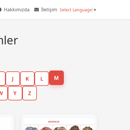
Hakkımızda
İletişim
Select Language
▼
mler
M
J
K
L
W
Y
Z