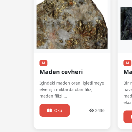
M
M
Maden cevheri
Ma
İçindeki maden oranı işletilmeye
Bir
elverişli miktarda olan filiz,
havz
maden filizi....
made
ekon
Oku
2436