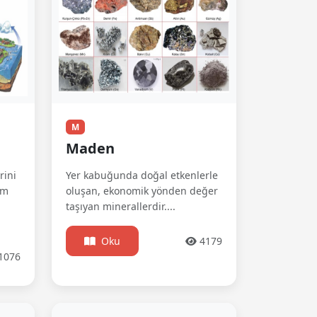
M
Maden
rini
Yer kabuğunda doğal etkenlerle
im
oluşan, ekonomik yönden değer
taşıyan minerallerdir....
Oku
4179
1076