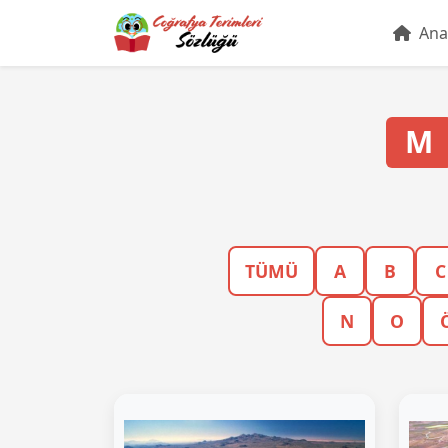
Ana
M
TÜMÜ
A
B
C
N
O