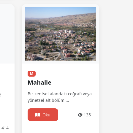
M
Mahalle
ş
Bir kentsel alandaki coğrafi veya
yönetsel alt bölüm....
Oku
1351
414