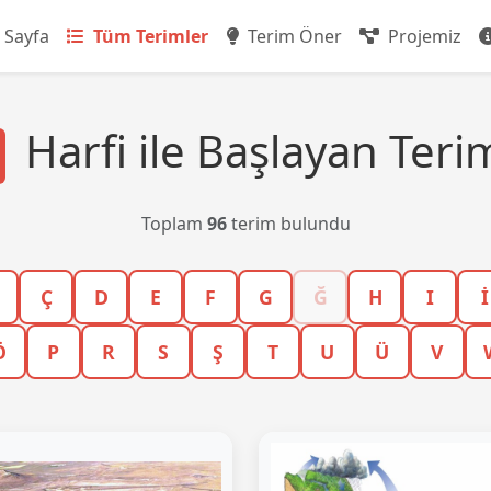
 Sayfa
Tüm Terimler
Terim Öner
Projemiz
Harfi ile Başlayan Teri
Toplam
96
terim bulundu
Ç
D
E
F
G
Ğ
H
I
İ
Ö
P
R
S
Ş
T
U
Ü
V