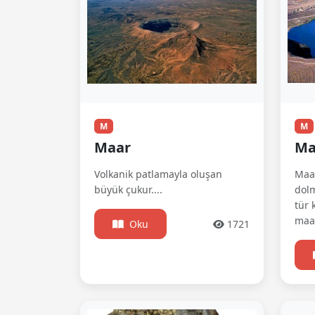
M
M
Maar
Ma
Volkanik patlamayla oluşan
Maar
büyük çukur....
dolm
tür 
maar
Oku
1721