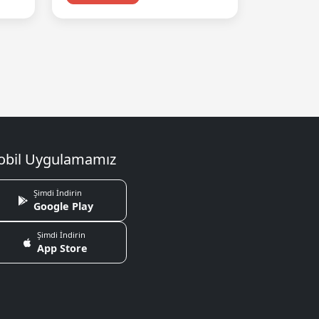
bil Uygulamamız
Şimdi İndirin
Google Play
Şimdi İndirin
App Store