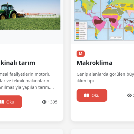
M
kinalı tarım
Makroklima
msal faaliyetlerin motorlu
Geniş alanlarda görülen bü
lar ve teknik makinaların
iklim tipi....
anılmasıyla yapılan tarım....
Oku
Oku
1395