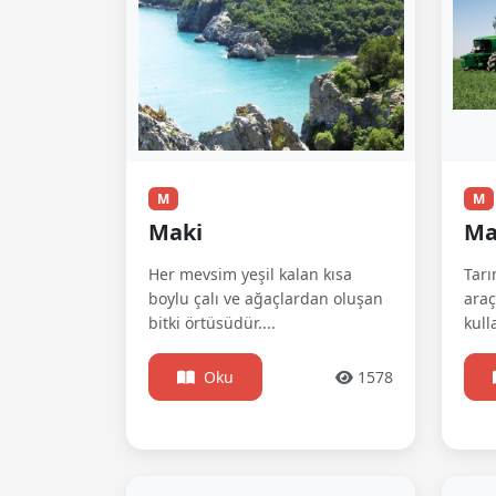
M
M
Maki
Ma
Her mevsim yeşil kalan kısa
Tarı
boylu çalı ve ağaçlardan oluşan
araç
bitki örtüsüdür....
kull
Oku
1578