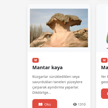
M
M
Mantar kaya
Ma
Rüzgarlar sürükledikleri veya
Yer 
savurdukları taneleri yüzeylere
geos
çarparak aşındırma yaparlar.
Dikdörtge...
Oku
1310