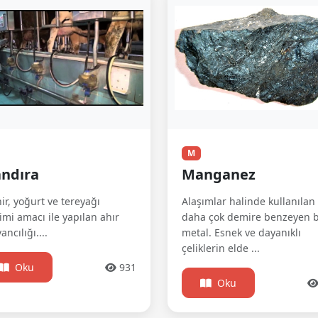
M
ndıra
Manganez
ir, yoğurt ve tereyağı
Alaşımlar halinde kullanılan
imi amacı ile yapılan ahır
daha çok demire benzeyen b
ancılığı....
metal. Esnek ve dayanıklı
çeliklerin elde ...
Oku
931
Oku