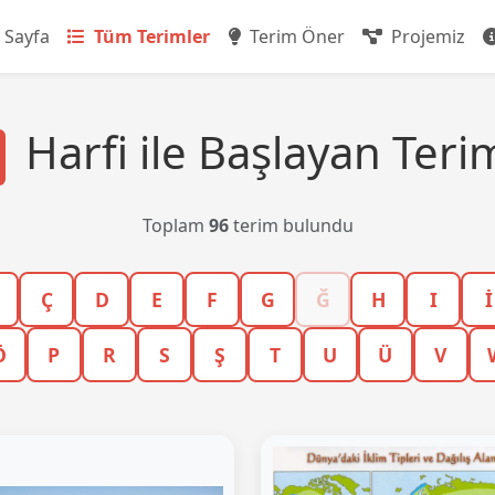
 Sayfa
Tüm Terimler
Terim Öner
Projemiz
Harfi ile Başlayan Teri
Toplam
96
terim bulundu
Ç
D
E
F
G
Ğ
H
I
İ
Ö
P
R
S
Ş
T
U
Ü
V