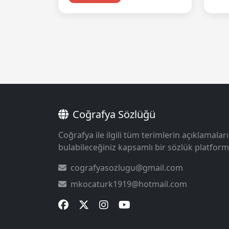
Coğrafya Sözlüğü
Coğrafya ile ilgili tüm terimlerin açıklamaları
bulabileceğiniz kapsamlı bir sözlük platform
cografyasozlugu@gmail.com
mkocaturk1919@hotmail.com