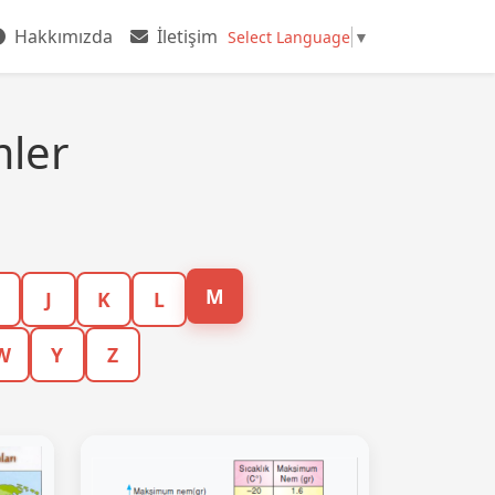
Hakkımızda
İletişim
Select Language
▼
mler
M
J
K
L
W
Y
Z