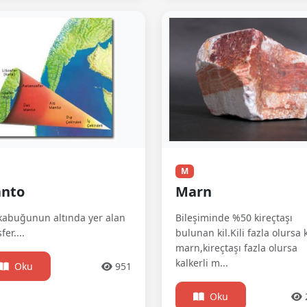
M
nto
Marn
kabuğunun altında yer alan
Bileşiminde %50 kireçtaşı
fer....
bulunan kil.Kili fazla olursa ki
marn,kireçtaşı fazla olursa
kalkerli m...
Oku
951
Oku