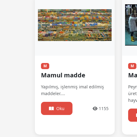
M
M
Mamul madde
Ma
Yapılmış, işlenmiş imal edilmiş
Peyn
maddeler....
üret
hayv
Oku
1155