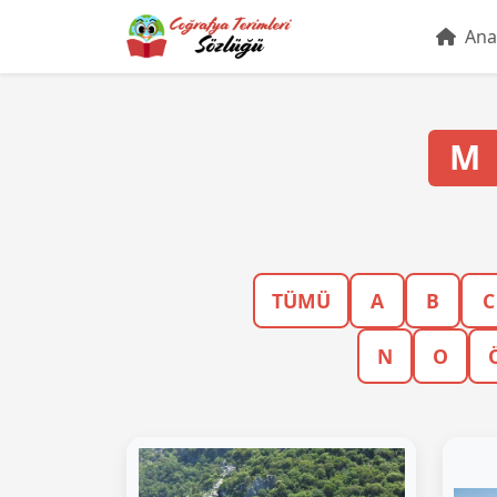
Ana
M
TÜMÜ
A
B
C
N
O