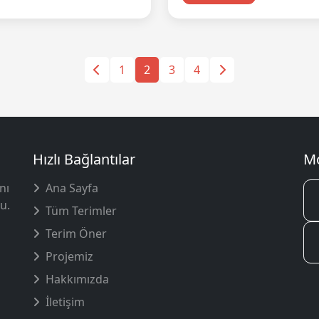
1
2
3
4
Hızlı Bağlantılar
Mo
nı
Ana Sayfa
u.
Tüm Terimler
Terim Öner
Projemiz
Hakkımızda
İletişim