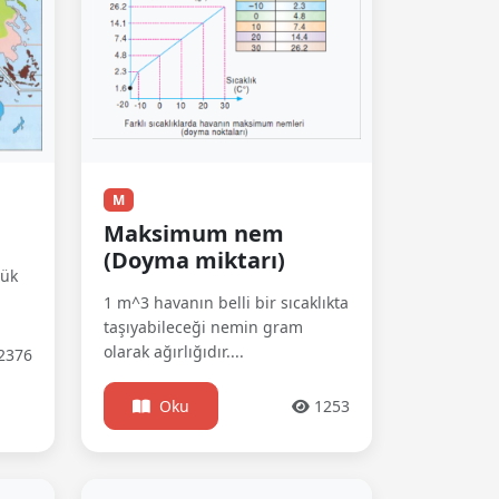
M
Maksimum nem
(Doyma miktarı)
yük
1 m^3 havanın belli bir sıcaklıkta
taşıyabileceği nemin gram
olarak ağırlığıdır....
2376
Oku
1253