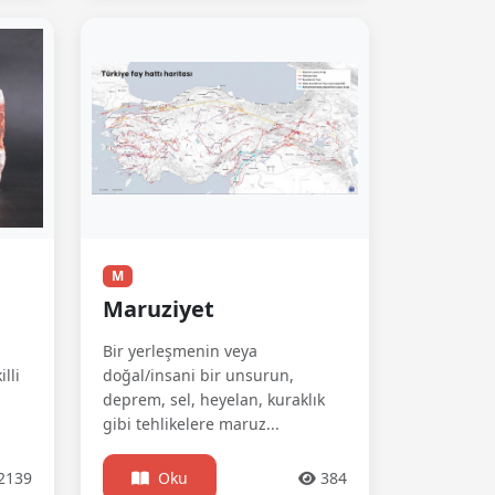
M
Maruziyet
Bir yerleşmenin veya
lli
doğal/insani bir unsurun,
deprem, sel, heyelan, kuraklık
gibi tehlikelere maruz...
2139
Oku
384