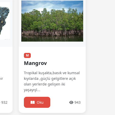
M
Mangrov
Tropikal kuşakta,basık ve kumsal
ir
kıyılarda ,güçlü gelgitlere açık
olan yerlerde gelişen iki
yaşayışl...
932
Oku
943