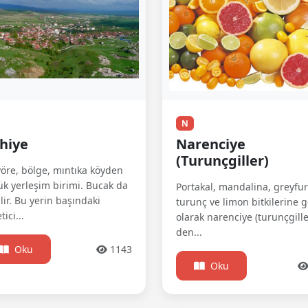
N
hiye
Narenciye
(Turunçgiller)
yöre, bölge, mıntıka köyden
k yerleşim birimi. Bucak da
Portakal, mandalina, greyfur
lir. Bu yerin başındaki
turunç ve limon bitkilerine 
tici...
olarak narenciye (turunçgille
den...
Oku
1143
Oku