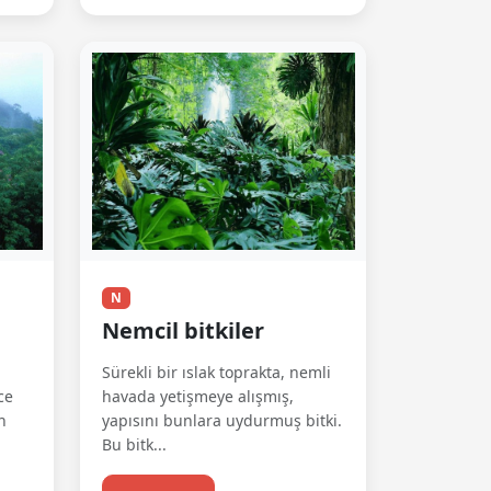
N
Nemcil bitkiler
Sürekli bir ıslak toprakta, nemli
ce
havada yetişmeye alışmış,
n
yapısını bunlara uydurmuş bitki.
Bu bitk...