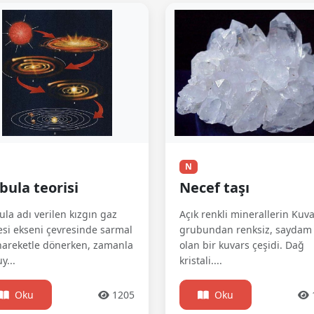
N
bula teorisi
Necef taşı
la adı verilen kızgın gaz
Açık renkli minerallerin Kuv
esi ekseni çevresinde sarmal
grubundan renksiz, saydam
hareketle dönerken, zamanla
olan bir kuvars çeşidi. Dağ
y...
kristali....
Oku
1205
Oku