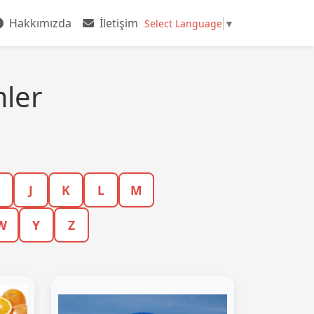
Hakkımızda
İletişim
Select Language
▼
mler
J
K
L
M
W
Y
Z