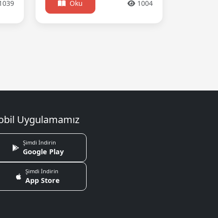
1039
Oku
1004
bil Uygulamamız
Şimdi İndirin
Google Play
Şimdi İndirin
App Store