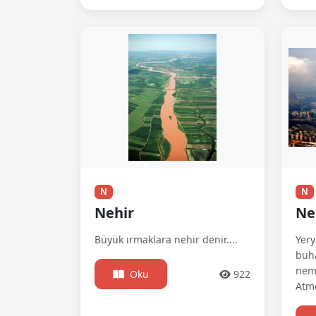
N
N
Nehir
N
Büyük ırmaklara nehir denir....
Yery
buha
neml
Oku
922
Atmo