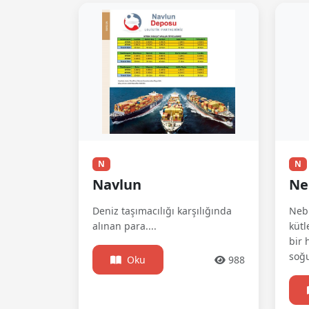
N
N
Navlun
Ne
Deniz taşımacılığı karşılığında
Nebu
alınan para....
kütl
bir 
soğu
Oku
988