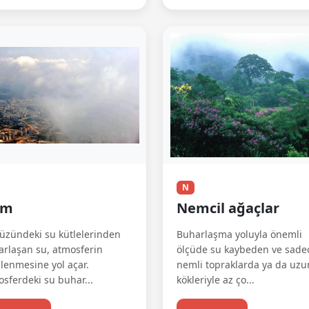
N
em
Nemcil ağaçlar
üzündeki su kütlelerinden
Buharlaşma yoluyla önemli
rlaşan su, atmosferin
ölçüde su kaybeden ve sade
enmesine yol açar.
nemli topraklarda ya da uzu
sferdeki su buhar...
kökleriyle az ço...