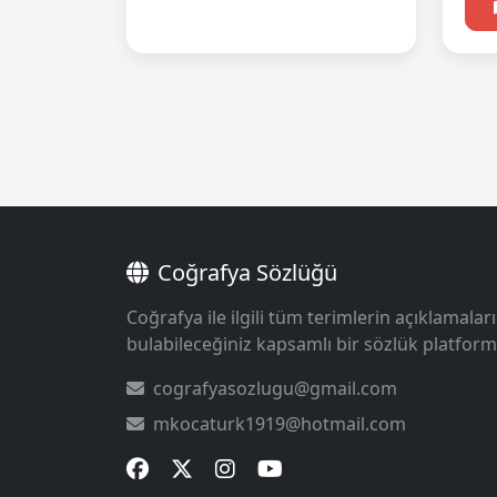
Coğrafya Sözlüğü
Coğrafya ile ilgili tüm terimlerin açıklamaları
bulabileceğiniz kapsamlı bir sözlük platform
cografyasozlugu@gmail.com
mkocaturk1919@hotmail.com