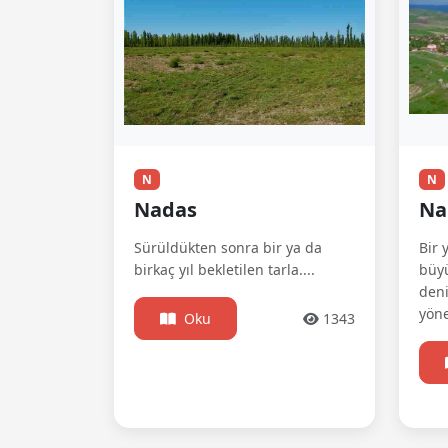
N
N
Nadas
Na
Sürüldükten sonra bir ya da
Bir 
birkaç yıl bekletilen tarla....
büyü
deni
yöne
Oku
1343