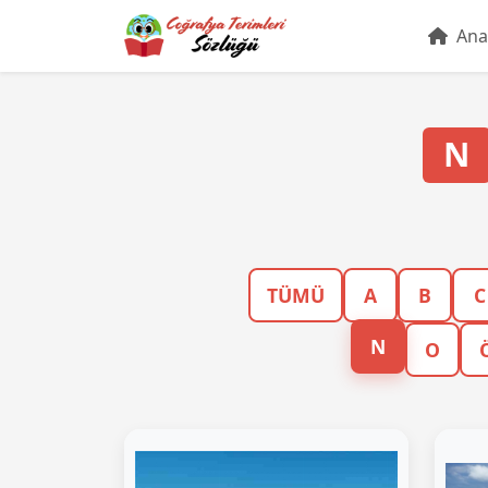
Ana
N
TÜMÜ
A
B
C
N
O