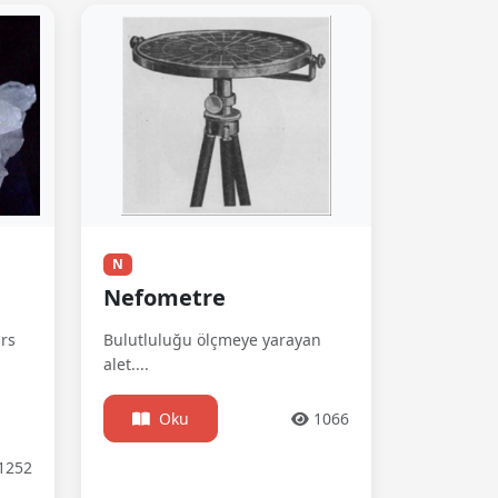
N
Nefometre
ars
Bulutluluğu ölçmeye yarayan
alet....
Oku
1066
1252