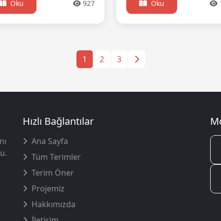
Oku
927
Oku
1
2
3
Hızlı Bağlantılar
Mo
nı
Ana Sayfa
u.
Tüm Terimler
Terim Öner
Projemiz
Hakkımızda
İletişim