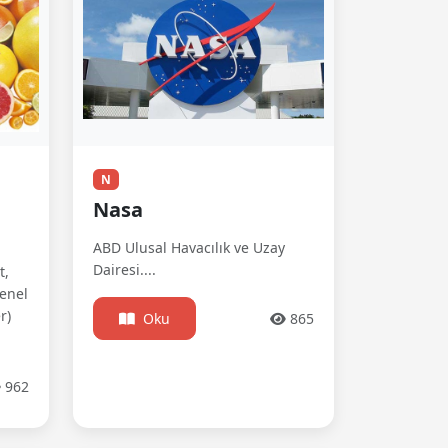
N
Nasa
ABD Ulusal Havacılık ve Uzay
Dairesi....
t,
genel
r)
Oku
865
962