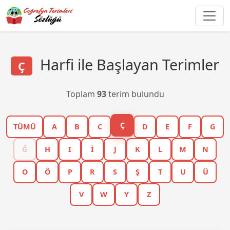
Harfi ile Başlayan Terimler
Ç
Toplam
93
terim bulundu
Ç
TÜMÜ
A
B
C
D
E
F
G
Ğ
H
I
İ
J
K
L
M
N
O
Ö
P
R
S
Ş
T
U
Ü
V
W
Y
Z