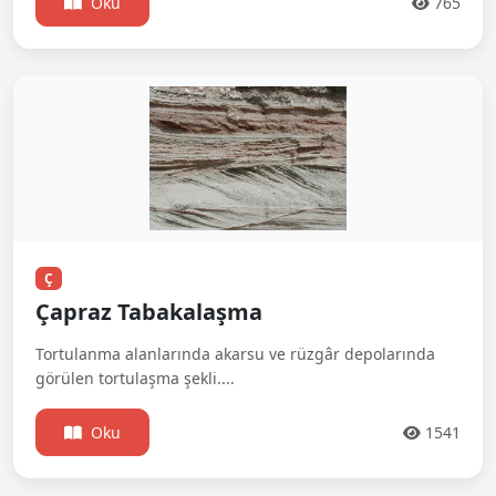
Oku
765
Ç
Çapraz Tabakalaşma
Tortulanma alanlarında akarsu ve rüzgâr depolarında
görülen tortulaşma şekli....
Oku
1541