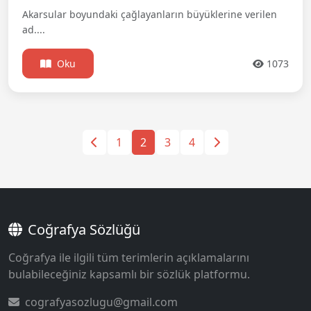
Akarsular boyundaki çağlayanların büyüklerine verilen
ad....
Oku
1073
1
2
3
4
Coğrafya Sözlüğü
Coğrafya ile ilgili tüm terimlerin açıklamalarını
bulabileceğiniz kapsamlı bir sözlük platformu.
cografyasozlugu@gmail.com