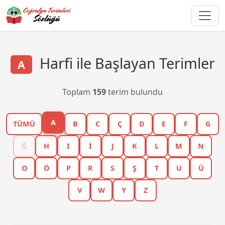
Harfi ile Başlayan Terimler
A
Toplam
159
terim bulundu
A
TÜMÜ
B
C
Ç
D
E
F
G
Ğ
H
I
İ
J
K
L
M
N
O
Ö
P
R
S
Ş
T
U
Ü
V
W
Y
Z