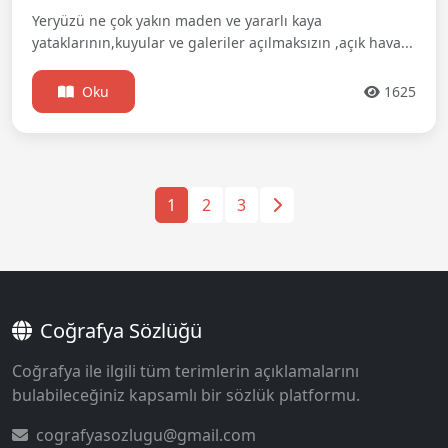
Yeryüzü ne çok yakın maden ve yararlı kaya
yataklarının,kuyular ve galeriler açılmaksızın ,açık hava...
Oku
1625
1
2
3
Coğrafya Sözlüğü
Coğrafya ile ilgili tüm terimlerin açıklamalarını
bulabileceğiniz kapsamlı bir sözlük platformu.
cografyasozlugu@gmail.com